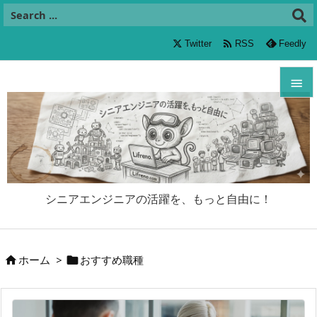

Twitter
RSS
Feedly


メニュ

サイド

シニアエンジニアの活躍を、もっと自由に！
前へ

次へ
ホーム
>
おすすめ職種



検索