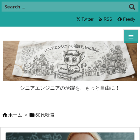

Twitter
RSS
Feedly


メニュ

サイド

シニアエンジニアの活躍を、もっと自由に！
前へ

次へ
ホーム
>
60代転職



検索