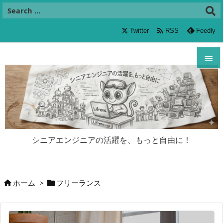

Twitter
RSS
Feedly


メニュ

サイド

シニアエンジニアの活躍を、もっと自由に！
前へ

次へ
ホーム
>
フリーランス



検索