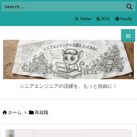

Twitter
RSS
Feedly


メニュ

サイド

シニアエンジニアの活躍を、もっと自由に！
前へ

次へ
ホーム
>
再就職



検索