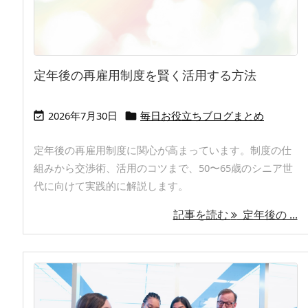
定年後の再雇用制度を賢く活用する方法
2026年7月30日
毎日お役立ちブログまとめ


定年後の再雇用制度に関心が高まっています。制度の仕
組みから交渉術、活用のコツまで、50〜65歳のシニア世
代に向けて実践的に解説します。
記事を読む
定年後の ...