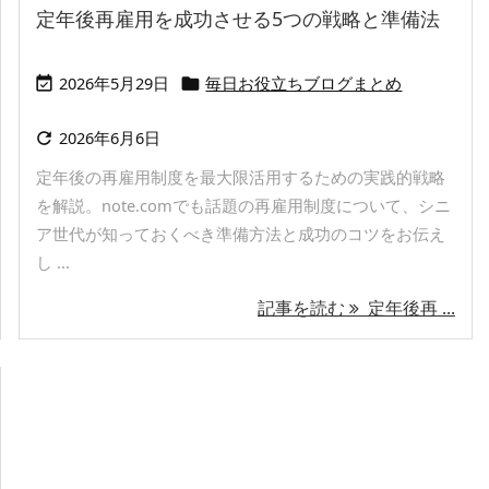
定年後再雇用を成功させる5つの戦略と準備法
2026年5月29日
毎日お役立ちブログまとめ


2026年6月6日

定年後の再雇用制度を最大限活用するための実践的戦略
を解説。note.comでも話題の再雇用制度について、シニ
ア世代が知っておくべき準備方法と成功のコツをお伝え
し ...
記事を読む
定年後再 ...