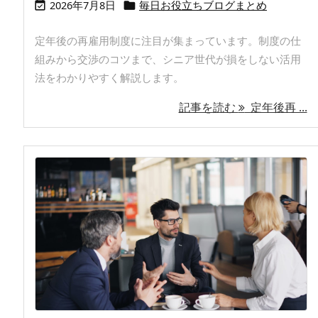
2026年7月8日
毎日お役立ちブログまとめ


定年後の再雇用制度に注目が集まっています。制度の仕
組みから交渉のコツまで、シニア世代が損をしない活用
法をわかりやすく解説します。
記事を読む
定年後再 ...