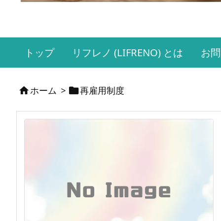
トップ
リフレノ (LIFRENO) とは
お問
ホーム
>
再雇用制度

