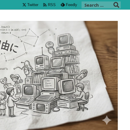

Twitter
RSS
Feedly