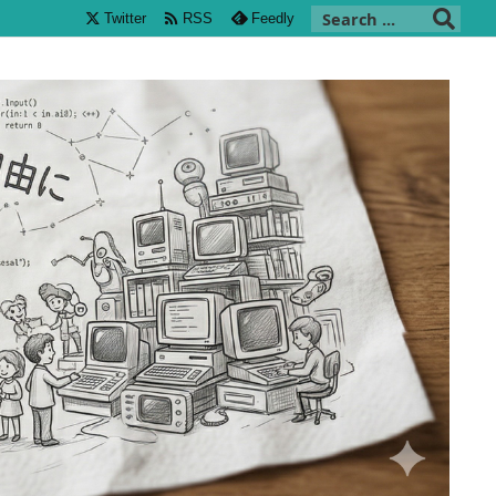

Twitter
RSS
Feedly