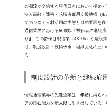
の潮流が交錯する現代日本において極めて
法人高齢・障害・求職者雇用支援機構（JE
でのシニア人材活用の実態と成功要因を多角
通信業界における60歳以上技術者の継続雇
り
4
、この数値は製造業（48.7%）や建設
は、制度設計・技術伝承・組織文化の三つ
る。
制度設計の革新と継続雇
情報通信業界の先進企業は、年齢に縛られ
アの潜在能力を最大限に引き出している。