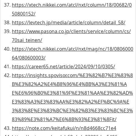
https://xtech.nikkei.com/atcl/nxt/column/18/00682/0
50800152/
https://levtech.jp/media/article/column/detail_58/
https://www.pasona.co.jp/clients/service/column/cs/
70sai_teinen/
https://xtech.nikkei.com/atcl/nxt/mag/nc/18/0806000
64/080600003/
https://career65.net/article/2024/09/10/0305/
https://insights.spovisor.com/%E3%82%B7%E3%83%8
B%E3%82%A2%E4%B8%96%E4%BB%A3%E3%81%A
E%E6%96%B0%E3%81%9F%E3%81%AA%E3%82%AD%
E3%83%A3%E3%83%AA%E3%82%A2%EF%BC%9A%E
3%83%8E%E3%83%BC%E3%82%B3%E3%83%BC%E3%
83%89%E3%81%A7%E6%8B%93%E3%81%8Fit/
https://note.com/keitafukui/n/n8d4668cc71e4