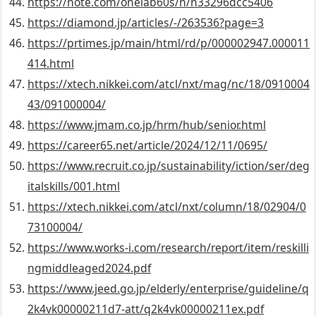
https://note.com/onelab60s/n/n33296dcc5406
https://diamond.jp/articles/-/263536?page=3
https://prtimes.jp/main/html/rd/p/000002947.000011
414.html
https://xtech.nikkei.com/atcl/nxt/mag/nc/18/0910004
43/091000004/
https://www.jmam.co.jp/hrm/hub/senior.html
https://career65.net/article/2024/12/11/0695/
https://www.recruit.co.jp/sustainability/iction/ser/deg
italskills/001.html
https://xtech.nikkei.com/atcl/nxt/column/18/02904/0
73100004/
https://www.works-i.com/research/report/item/reskilli
ngmiddleaged2024.pdf
https://www.jeed.go.jp/elderly/enterprise/guideline/q
2k4vk00000211d7-att/q2k4vk00000211ex.pdf