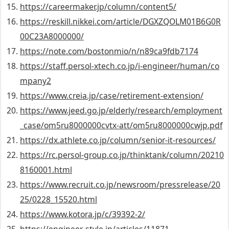
https://careermaker.jp/column/content5/
https://reskill.nikkei.com/article/DGXZQOLM01B6G0R
00C23A8000000/
https://note.com/bostonmio/n/n89ca9fdb7174
https://staff.persol-xtech.co.jp/i-engineer/human/co
mpany2
https://www.creia.jp/case/retirement-extension/
https://www.jeed.go.jp/elderly/research/employment
_case/om5ru8000000cvtx-att/om5ru8000000cwjp.pdf
https://dx.athlete.co.jp/column/senior-it-resources/
https://rc.persol-group.co.jp/thinktank/column/20210
8160001.html
https://www.recruit.co.jp/newsroom/pressrelease/20
25/0228_15520.html
https://www.kotora.jp/c/39392-2/