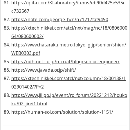
https://qiita.com/KLaboratory/items/eb90d425e535c
c732567
https://note.com/george_h/n/n71217faf9490
https://xtech.nikkei.com/atcl/nxt/mag/nc/18/0806000
64/080600002/
https://www.hataraku.metro.tokyo.lg.jp/senior/shien/
WEB0303.pdf
https://idh-net.co.jp/recruit/blog/senior-engineer/
https://www.javada.or.jp/shift/
https://xtech.nikkei.com/atcl/nxt/column/18/00138/1
02901402/?P=2
https://www.jil.go.jp/event/ro_forum/20221212/houko
ku/02_jirei1.html
https://human-sol.com/solution/solution-1151/