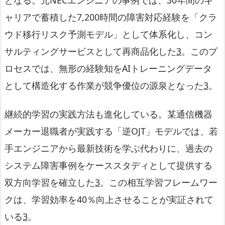
となる。元NECエンジニアの事例では、30年間のキ
ャリアで蓄積した7,200時間の障害対応経験を「クラ
ウド移行リスク予測モデル」として体系化し、コン
サルティングサービスとして再商品化した
3
。このプ
ロセスでは、無形の経験知をAIトレーニングデータ
として構造化する作業が競争優位の源泉となった
3
。
継続的学習の実践方法も進化している。某通信機器
メーカー退職者が実践する「逆OJT」モデルでは、若
手エンジニアから最新技術を学ぶ代わりに、過去の
システム障害事例をケーススタディとして提供する
双方向学習を確立した
3
。この相互学習フレームワー
クは、学習効率を40％向上させることが実証されて
いる
3
。