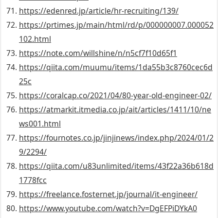
https://edenred.jp/article/hr-recruiting/139/
https://prtimes.jp/main/html/rd/p/000000007.000052
102.html
https://note.com/willshine/n/n5cf7f10d65f1
https://qiita.com/muumu/items/1da55b3c8760cec6d
25c
https://coralcap.co/2021/04/80-year-old-engineer-02/
https://atmarkit.itmedia.co.jp/ait/articles/1411/10/ne
ws001.html
https://fournotes.co.jp/jinjinews/index.php/2024/01/2
9/2294/
https://qiita.com/u83unlimited/items/43f22a36b618d
1778fcc
https://freelance.fosternet.jp/journal/it-engineer/
https://www.youtube.com/watch?v=DgEFPiDYkA0