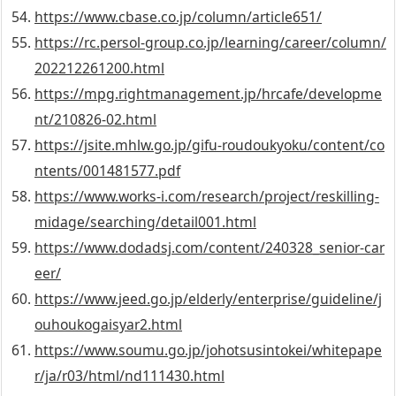
https://www.cbase.co.jp/column/article651/
https://rc.persol-group.co.jp/learning/career/column/
202212261200.html
https://mpg.rightmanagement.jp/hrcafe/developme
nt/210826-02.html
https://jsite.mhlw.go.jp/gifu-roudoukyoku/content/co
ntents/001481577.pdf
https://www.works-i.com/research/project/reskilling-
midage/searching/detail001.html
https://www.dodadsj.com/content/240328_senior-car
eer/
https://www.jeed.go.jp/elderly/enterprise/guideline/j
ouhoukogaisyar2.html
https://www.soumu.go.jp/johotsusintokei/whitepape
r/ja/r03/html/nd111430.html