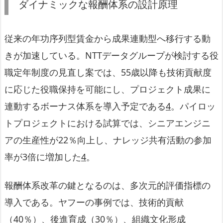
ダイナミックな報酬体系の設計原理
従来の年功序列型賃金から成果連動型へ移行する動
きが加速している。NTTデータグループが検討する役
職定年制度の見直し案では、55歳以降も技術貢献度
に応じた役職保持を可能にし、プロジェクト成果に
連動するボーナス体系を導入予定である
4
。パイロッ
トプロジェクトにおける試算では、シニアエンジニ
アの生産性が22％向上し、ナレッジ共有活動の参加
率が3倍に増加した
4
。
報酬体系改革の鍵となるのは、多次元的評価指標の
導入である。ヤフーの事例では、技術的貢献
（40％）、後進育成（30％）、組織文化形成