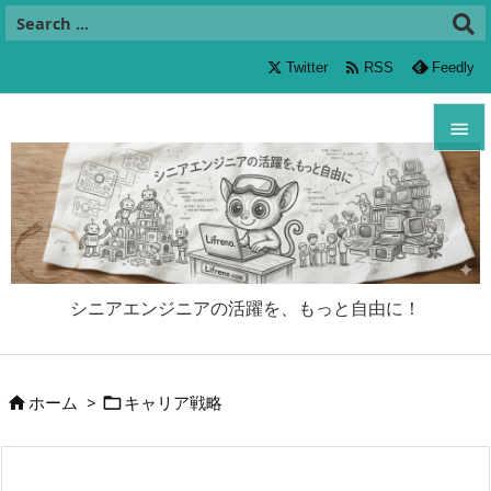

Twitter
RSS
Feedly


メニュ

サイド

シニアエンジニアの活躍を、もっと自由に！
前へ

次へ
ホーム
>
キャリア戦略



検索