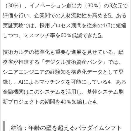
（30％）、イノベーション創出力（30％）の3次元で
評価を行い、企業間での人材流動性を高める
5
。ある
実証実験では、採用プロセス期間を従来の1/3に短縮
しつつ、ミスマッチ率を60％低減できた
5
。
技術カルテの標準化も重要な進展を見せている。総
務省が推進する「デジタル技術資産バンク」では、
シニアエンジニアの経験知を構造化データとして登
録し、AIによるマッチングを可能にしている
4
。ある
金融機関はこのシステムを活用し、基幹システム刷
新プロジェクトの期間を40％短縮した
4
。
結論：年齢の壁を超えるパラダイムシフト