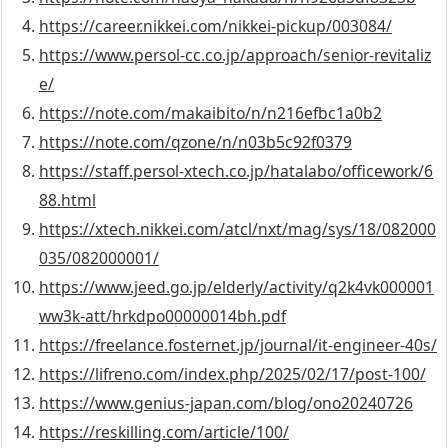
https://career.nikkei.com/nikkei-pickup/003084/
https://www.persol-cc.co.jp/approach/senior-revitaliz
e/
https://note.com/makaibito/n/n216efbc1a0b2
https://note.com/qzone/n/n03b5c92f0379
https://staff.persol-xtech.co.jp/hatalabo/officework/6
88.html
https://xtech.nikkei.com/atcl/nxt/mag/sys/18/082000
035/082000001/
https://www.jeed.go.jp/elderly/activity/q2k4vk000001
ww3k-att/hrkdpo00000014bh.pdf
https://freelance.fosternet.jp/journal/it-engineer-40s/
https://lifreno.com/index.php/2025/02/17/post-100/
https://www.genius-japan.com/blog/ono20240726
https://reskilling.com/article/100/