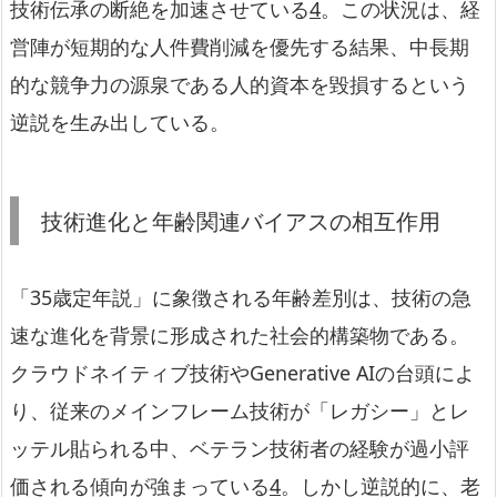
技術伝承の断絶を加速させている
4
。この状況は、経
営陣が短期的な人件費削減を優先する結果、中長期
的な競争力の源泉である人的資本を毀損するという
逆説を生み出している。
技術進化と年齢関連バイアスの相互作用
「35歳定年説」に象徴される年齢差別は、技術の急
速な進化を背景に形成された社会的構築物である。
クラウドネイティブ技術やGenerative AIの台頭によ
り、従来のメインフレーム技術が「レガシー」とレ
ッテル貼られる中、ベテラン技術者の経験が過小評
価される傾向が強まっている
4
。しかし逆説的に、老