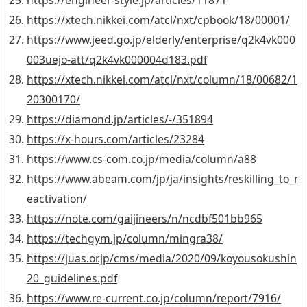
https://engineer-style.jp/articles/11871
https://xtech.nikkei.com/atcl/nxt/cpbook/18/00001/
https://www.jeed.go.jp/elderly/enterprise/q2k4vk000
003uejo-att/q2k4vk000004d183.pdf
https://xtech.nikkei.com/atcl/nxt/column/18/00682/1
20300170/
https://diamond.jp/articles/-/351894
https://x-hours.com/articles/23284
https://www.cs-com.co.jp/media/column/a88
https://www.abeam.com/jp/ja/insights/reskilling_to_r
eactivation/
https://note.com/gaijineers/n/ncdbf501bb965
https://techgym.jp/column/mingra38/
https://juas.or.jp/cms/media/2020/09/koyousokushin
20_guidelines.pdf
https://www.re-current.co.jp/column/report/7916/