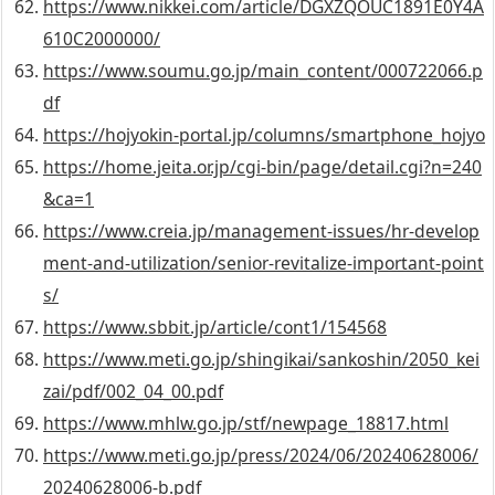
https://www.nikkei.com/article/DGXZQOUC1891E0Y4A
610C2000000/
https://www.soumu.go.jp/main_content/000722066.p
df
https://hojyokin-portal.jp/columns/smartphone_hojyo
https://home.jeita.or.jp/cgi-bin/page/detail.cgi?n=240
&ca=1
https://www.creia.jp/management-issues/hr-develop
ment-and-utilization/senior-revitalize-important-point
s/
https://www.sbbit.jp/article/cont1/154568
https://www.meti.go.jp/shingikai/sankoshin/2050_kei
zai/pdf/002_04_00.pdf
https://www.mhlw.go.jp/stf/newpage_18817.html
https://www.meti.go.jp/press/2024/06/20240628006/
20240628006-b.pdf