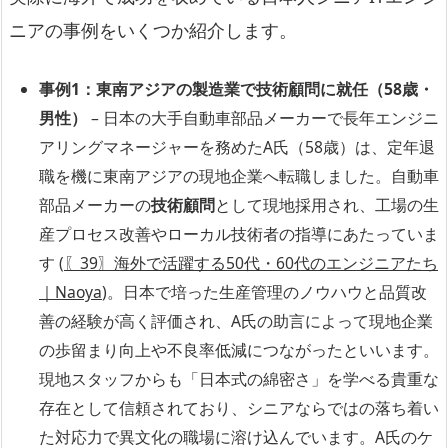
ニアの事例をいくつか紹介します。
事例1：東南アジアの製造業で技術顧問に就任（58歳・
男性）
– 日本の大手自動車部品メーカーで長年エンジニ
アリングマネージャーを務めたA氏（58歳）は、定年退
職を機に東南アジアの現地企業へ転職しました。自動車
部品メーカーの
技術顧問
として現地採用され、工場の生
産プロセス改善やローカル技術者の指導にあたっていま
す (
〖39〗海外で活躍する50代・60代のエンジニアたち
｜Naoya
)。日本で培った生産管理のノウハウと品質改
善の経験が高く評価され、A氏の助言によって現地企業
の歩留まり向上や不良率低減につながったといいます。
現地スタッフからも「日本式の綿密さ」を学べる貴重な
存在として信頼されており、シニアならではの落ち着い
た対応力で異文化の職場に溶け込んでいます。A氏のケ