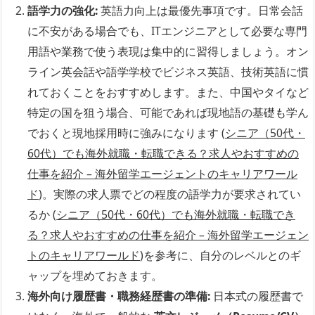
語学力の強化:
英語力向上は最優先事項です。日常会話
に不安がある場合でも、ITエンジニアとして必要な専門
用語や業務で使う表現は集中的に習得しましょう。オン
ライン英会話や語学学校でビジネス英語、技術英語に慣
れておくことをおすすめします。また、中国やタイなど
特定の国を狙う場合、可能であれば現地語の基礎も学ん
でおくと現地採用時に強みになります (
シニア（50代・
60代）でも海外就職・転職できる？求人やおすすめの
仕事を紹介 – 海外留学エージェントのキャリアワール
ド
)。実際の求人票でどの程度の語学力が要求されてい
るか (
シニア（50代・60代）でも海外就職・転職でき
る？求人やおすすめの仕事を紹介 – 海外留学エージェン
トのキャリアワールド
)を参考に、自分のレベルとのギ
ャップを埋めておきます。
海外向け履歴書・職務経歴書の準備:
日本式の履歴書で