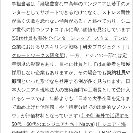
事担当者は「経験豊富な中高年のエンジニアは若手のメ
ンターとしてサポートできるだけでなく、ストレス耐性
が高く失敗を恐れない傾向がある」と述べており、シニ
ア世代の持つソフトスキルに高い価値を見出しています
(
50代社員も海外でインターンシップ スウェーデンの
企業におけるリスキリング戦略｜研究プロジェクト｜リ
クルートワークス研究所
)。一方、アジアの一部では定
年制度の影響もあり、自社正社員としては高齢者を積極
採用しない企業もありますが、その場合でも
契約社員や
顧問
といった形でなら登用する例が多く見られます。日
本人シニアを現地法人の技術顧問や工場長として受け入
れるケースでは、年齢よりも「日本で大手企業を定年ま
で勤め上げた信頼感」や「特定分野での圧倒的なノウハ
ウ」が評価材料となっています (
〖39〗海外で活躍する
50代・60代のエンジニアたち｜Naoya
) (
〖シニア・海
外転職〗タイ就職の方法を紹介します。｜NNAグロー