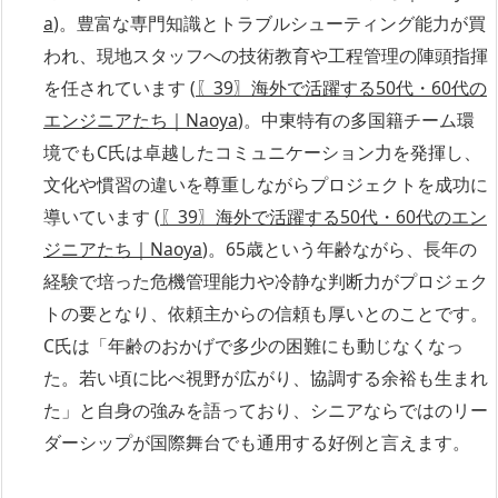
a
)。豊富な専門知識とトラブルシューティング能力が買
われ、現地スタッフへの技術教育や工程管理の陣頭指揮
を任されています (
〖39〗海外で活躍する50代・60代の
エンジニアたち｜Naoya
)。中東特有の多国籍チーム環
境でもC氏は卓越したコミュニケーション力を発揮し、
文化や慣習の違いを尊重しながらプロジェクトを成功に
導いています (
〖39〗海外で活躍する50代・60代のエン
ジニアたち｜Naoya
)。65歳という年齢ながら、長年の
経験で培った危機管理能力や冷静な判断力がプロジェク
トの要となり、依頼主からの信頼も厚いとのことです。
C氏は「年齢のおかげで多少の困難にも動じなくなっ
た。若い頃に比べ視野が広がり、協調する余裕も生まれ
た」と自身の強みを語っており、シニアならではのリー
ダーシップが国際舞台でも通用する好例と言えます。