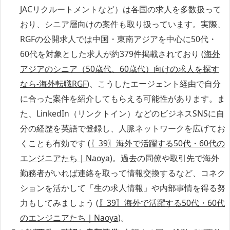
JACリクルートメントなど）は各国の求人を多数扱って
おり、シニア層向けの案件も取り扱っています。実際、
RGFの公開求人では中国・東南アジアを中心に50代・
60代を対象とした求人が約379件掲載されており (
海外
アジアのシニア（50歳代、60歳代）向けの求人を探す
なら‐海外転職RGF
)、こうしたエージェント経由で自分
に合った案件を紹介してもらえる可能性があります。ま
た、LinkedIn（リンクトイン）などのビジネスSNSに自
分の経歴を英語で登録し、人脈ネットワークを広げてお
くことも有効です (
〖39〗海外で活躍する50代・60代の
エンジニアたち｜Naoya
)。過去の同僚や取引先で海外
勤務者がいれば連絡を取って情報交換するなど、コネク
ションを活かして「生の求人情報」や内部事情を得る努
力もしてみましょう (
〖39〗海外で活躍する50代・60代
のエンジニアたち｜Naoya
)。