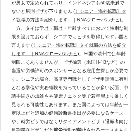
が男女で定められており、インドネシアも60歳未満で
ないと原則ビザが下りません (
〖シニア・海外転職〗タ
イ就職の方法を紹介します。｜NNAグローバルナビ
)。
一方、タイは学歴・職歴・年齢すべてにおいて特別な制
限を設けておらず、シニアでもビザを取得しやすい国と
言えます (
〖シニア・海外転職〗タイ就職の方法を紹介
します。｜NNAグローバルナビ
)。米国や欧州では年齢
制限こそありませんが、ビザ抽選（米国H-1Bなど）の
当選や労働許可のスポンサーとなる雇用主探しが必要で
す。シニアの場合、高度専門職としてビザ申請時に有利
となる学位や実務経験を持っていることが多い反面、申
請手続きの煩雑さや健康チェック等で若年層より厳しく
見られる可能性もあります。また国によっては年齢が一
定以上だと追加の健康診断書提出が必要になるケース
や、就労ビザではなくリタイアメントビザ（退職者向け
長期滞在ビザ）だと
就労活動が禁止
されるケースもあり