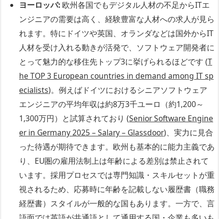
ヨーロッパ:
欧州各国でもデジタル人材の不足からITエ
ンジニアの需要は高く、経験豊富な人材への求人が見ら
れます。特にドイツや英国、オランダなどは国外からIT
人材を受け入れる動きが活発で、ソフトウェア開発者に
とって魅力的な移住先トップ3に挙げられるほどです (
T
he TOP 3 European countries in demand among IT sp
ecialists
)。例えばドイツにおけるシニアソフトウェア
エンジニアの平均年収は約8万3千ユーロ（約1,200～
1,300万円）と試算されており (
Senior Software Engine
er in Germany 2025 – Salary – Glassdoor
)、実力に見合
った待遇が期待できます。欧州も基本的に能力主義であ
り、EU圏の雇用法制上は年齢による差別は禁止されて
います。採用プロセスでは専門知識・スキルセットが重
視されるため、応募時に年齢を記載しない履歴書（職務
経歴書）スタイルが一般的な国もあります。一方で、言
語面では英語が共通語として通用する国・企業も多いも