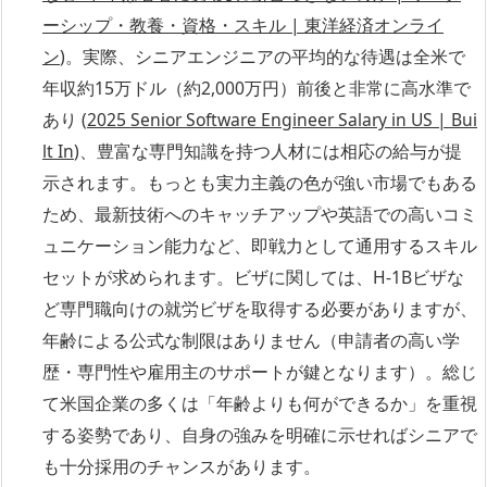
ーシップ・教養・資格・スキル | 東洋経済オンライ
ン
)。実際、シニアエンジニアの平均的な待遇は全米で
年収約15万ドル（約2,000万円）前後と非常に高水準で
あり (
2025 Senior Software Engineer Salary in US | Bui
lt In
)、豊富な専門知識を持つ人材には相応の給与が提
示されます。もっとも実力主義の色が強い市場でもある
ため、最新技術へのキャッチアップや英語での高いコミ
ュニケーション能力など、即戦力として通用するスキル
セットが求められます。ビザに関しては、H-1Bビザな
ど専門職向けの就労ビザを取得する必要がありますが、
年齢による公式な制限はありません（申請者の高い学
歴・専門性や雇用主のサポートが鍵となります）。総じ
て米国企業の多くは「年齢よりも何ができるか」を重視
する姿勢であり、自身の強みを明確に示せればシニアで
も十分採用のチャンスがあります。