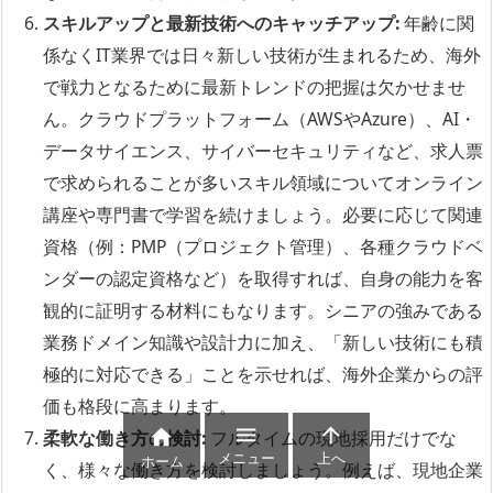
スキルアップと最新技術へのキャッチアップ:
年齢に関
係なくIT業界では日々新しい技術が生まれるため、海外
で戦力となるために最新トレンドの把握は欠かせませ
ん。クラウドプラットフォーム（AWSやAzure）、AI・
データサイエンス、サイバーセキュリティなど、求人票
で求められることが多いスキル領域についてオンライン
講座や専門書で学習を続けましょう。必要に応じて関連
資格（例：PMP（プロジェクト管理）、各種クラウドベ
ンダーの認定資格など）を取得すれば、自身の能力を客
観的に証明する材料にもなります。シニアの強みである
業務ドメイン知識や設計力に加え、「新しい技術にも積
極的に対応できる」ことを示せれば、海外企業からの評
価も格段に高まります。



柔軟な働き方の検討:
フルタイムの現地採用だけでな
メニュー
上へ
ホーム
く、様々な働き方を検討しましょう。例えば、現地企業