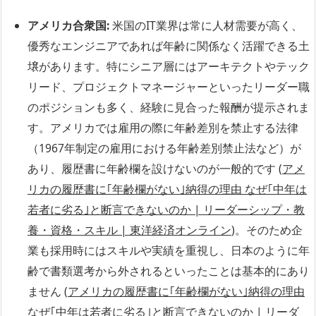
アメリカ合衆国:
米国のIT業界は常に人材需要が高く、
優秀なエンジニアであれば年齢に関係なく活躍できる土
壌があります。特にシニア層にはアーキテクトやテック
リード、プロジェクトマネージャーといったリーダー職
のポジションも多く、経験に見合った報酬が提示されま
す。アメリカでは雇用の際に年齢差別を禁止する法律
（1967年制定の雇用における年齢差別禁止法など）が
あり、履歴書に年齢欄を設けないのが一般的です (
アメ
リカの履歴書に｢年齢欄がない｣納得の理由 なぜ｢中年は
若者に劣る｣と断言できないのか | リーダーシップ・教
養・資格・スキル | 東洋経済オンライン
)。そのため企
業も採用時にはスキルや実績を重視し、日本のように年
齢で書類選考から外されるといったことは基本的にあり
ません (
アメリカの履歴書に｢年齢欄がない｣納得の理由
なぜ｢中年は若者に劣る｣と断言できないのか | リーダ