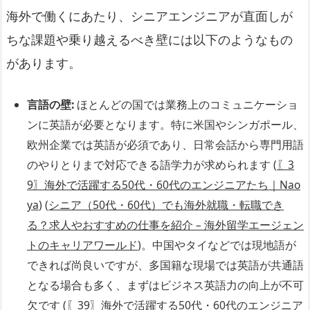
海外で働くにあたり、シニアエンジニアが直面しが
ちな課題や乗り越えるべき壁には以下のようなもの
があります。
言語の壁:
ほとんどの国では業務上のコミュニケーショ
ンに英語が必要となります。特に米国やシンガポール、
欧州企業では英語が必須であり、日常会話から専門用語
のやりとりまで対応できる語学力が求められます (
〖3
9〗海外で活躍する50代・60代のエンジニアたち｜Nao
ya
) (
シニア（50代・60代）でも海外就職・転職でき
る？求人やおすすめの仕事を紹介 – 海外留学エージェン
トのキャリアワールド
)。中国やタイなどでは現地語が
できれば尚良いですが、多国籍な現場では英語が共通語
となる場合も多く、まずはビジネス英語力の向上が不可
欠です (
〖39〗海外で活躍する50代・60代のエンジニア