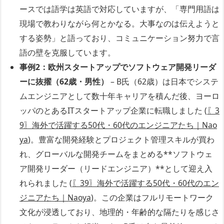
ースでは語学は英語で対応していますが、「専門用語は
現場で教わりながら何とかなる。大事なのは伝えようと
する姿勢」と語っており、コミュニケーション努力で言
語の壁を克服しています。
事例2：欧州スタートアップでソフトウェア開発リーダ
ーに抜擢（62歳・男性）
– B氏（62歳）は日本でシステ
ムエンジニアとして数十年キャリアを積んだ後、ヨーロ
ッパのとあるITスタートアップ企業に転職しました (
〖3
9〗海外で活躍する50代・60代のエンジニアたち｜Nao
ya
)。豊富な開発経験とプロジェクト管理スキルが買わ
れ、グローバルな開発チームをまとめる**ソフトウェ
ア開発リーダー（リードエンジニア）**として迎え入
れられました (
〖39〗海外で活躍する50代・60代のエン
ジニアたち｜Naoya
)。この企業はフルリモートワーク
文化が浸透しており、地理的・年齢的な隔たりを感じさ