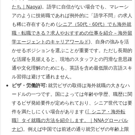
たち｜Naoya
)。語学に自信がない場合でも、マレーシ
アのように技術職であれば例外的に「語学不問」の求人
も稀に存在するため (
シニア（50代・60代）でも海外就
職・転職できる？求人やおすすめの仕事を紹介 – 海外留
学エージェントのキャリアワールド
)、自身の強みを活
かせるポジションを選ぶことが重要です。ただし長期的
な活躍を見据えると、現地のスタッフとの円滑な意思疎
通や文化理解のためにも、英語を含め最低限の言語スキ
ル習得は避けて通れません。
ビザ・労働許可:
就労ビザの取得は海外就職の大きなハ
ードルの一つです。国によっては年齢や学歴、職歴に関
するビザ発給要件が定められており、シニア世代では要
件を満たしにくい場合があります (
〖シニア・海外転
職〗タイ就職の方法を紹介します。｜NNAグローバル
ナビ
)。例えば中国では前述の通り就労ビザの年齢上限