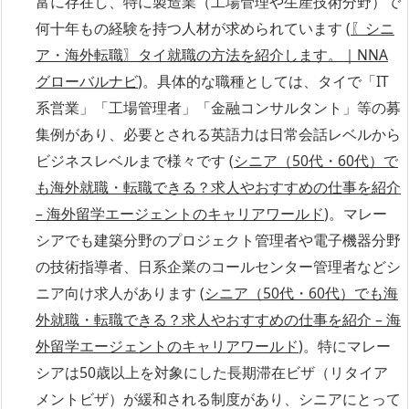
富に存在し、特に製造業（工場管理や生産技術分野）で
何十年もの経験を持つ人材が求められています (
〖シニ
ア・海外転職〗タイ就職の方法を紹介します。｜NNA
グローバルナビ
)。具体的な職種としては、タイで「IT
系営業」「工場管理者」「金融コンサルタント」等の募
集例があり、必要とされる英語力は日常会話レベルから
ビジネスレベルまで様々です (
シニア（50代・60代）で
も海外就職・転職できる？求人やおすすめの仕事を紹介
– 海外留学エージェントのキャリアワールド
)。マレー
シアでも建築分野のプロジェクト管理者や電子機器分野
の技術指導者、日系企業のコールセンター管理者などシ
ニア向け求人があります (
シニア（50代・60代）でも海
外就職・転職できる？求人やおすすめの仕事を紹介 – 海
外留学エージェントのキャリアワールド
)。特にマレー
シアは50歳以上を対象にした長期滞在ビザ（リタイア
メントビザ）が緩和される制度があり、シニアにとって