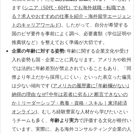
ます (
シニア（50代・60代）でも海外就職・転職でき
る？求人やおすすめの仕事を紹介 – 海外留学エージェン
トのキャリアワールド
)。したがって、自分が希望する
国のビザ要件を事前によく調べ、必要書類（学位証明や
推薦状など）を整えておく準備が大切です。
企業の年齢に対する姿勢:
年齢に関する企業文化や受け
入れ姿勢も国・企業ごとに異なります。アメリカや欧州
では法的に年齢差別が禁止されていることもあり、「同
僚より年上だから採用しにくい」といった表立った偏見
は少ない傾向です (
アメリカの履歴書に｢年齢欄がない｣
納得の理由 なぜ｢中年は若者に劣る｣と断言できないの
か | リーダーシップ・教養・資格・スキル | 東洋経済
オンライン
)。むしろ経験豊富な人材から学びたいとい
うチームも多く、
年齢より実力
で評価する文化が根付い
ています。実際に、ある海外コンサルティング企業の人