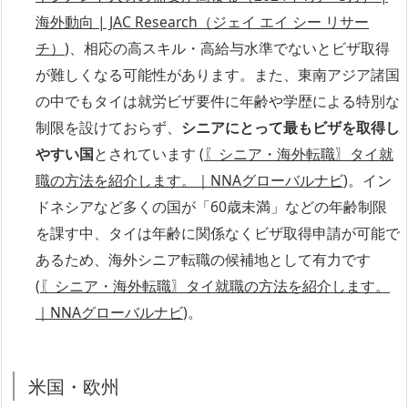
海外動向 | JAC Research（ジェイ エイ シー リサー
チ）
)、相応の高スキル・高給与水準でないとビザ取得
が難しくなる可能性があります。また、東南アジア諸国
の中でもタイは就労ビザ要件に年齢や学歴による特別な
制限を設けておらず、
シニアにとって最もビザを取得し
やすい国
とされています (
〖シニア・海外転職〗タイ就
職の方法を紹介します。｜NNAグローバルナビ
)。イン
ドネシアなど多くの国が「60歳未満」などの年齢制限
を課す中、タイは年齢に関係なくビザ取得申請が可能で
あるため、海外シニア転職の候補地として有力です
(
〖シニア・海外転職〗タイ就職の方法を紹介します。
｜NNAグローバルナビ
)。
米国・欧州