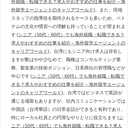
外就職・転職できる？求人やおすすめの仕事を紹介 – 海
外留学エージェントのキャリアワールド
)。また、現地
スタッフの指導役を期待されるケースも多いため、ベト
ナムの文化や慣習への理解も持っていることが望まれま
す (
シニア（50代・60代）でも海外就職・転職できる？
求人やおすすめの仕事を紹介 – 海外留学エージェントの
キャリアワールド
)。台湾にもシニア向け求人は存在し
ますが数はやや少なめで、職種はコンサルティング業
務、製造業の技術ポジション、日系商社の管理職などが
中心です (
シニア（50代・60代）でも海外就職・転職で
きる？求人やおすすめの仕事を紹介 – 海外留学エージェ
ントのキャリアワールド
)。台湾ではビジネスで英語が
通じる場面もありますが、社内コミュニケーションでは
中国語（台湾華語）の日常会話ができると有利であり、
特にローカル社員との円滑なやりとりに役立ちます (
シ
ニア（50代・60代）でも海外就職・転職できる？求人