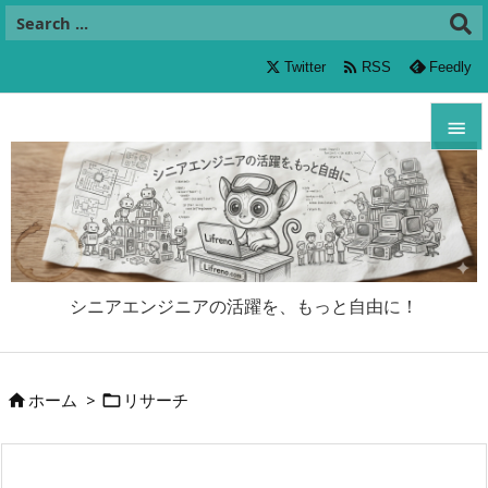

Twitter
RSS
Feedly


メニュ

サイド

シニアエンジニアの活躍を、もっと自由に！
前へ

次へ
ホーム
>
リサーチ



検索