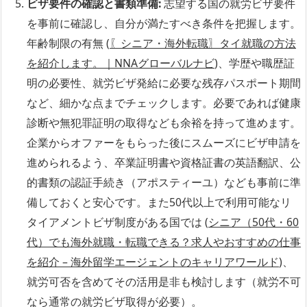
ビザ要件の確認と書類準備:
志望する国の就労ビザ要件
を事前に確認し、自分が満たすべき条件を把握します。
年齢制限の有無 (
〖シニア・海外転職〗タイ就職の方法
を紹介します。｜NNAグローバルナビ
)、学歴や職歴証
明の必要性、就労ビザ発給に必要な残存パスポート期間
など、細かな点までチェックします。必要であれば健康
診断や無犯罪証明の取得なども余裕を持って進めます。
企業からオファーをもらった後にスムーズにビザ申請を
進められるよう、卒業証明書や資格証書の英語翻訳、公
的書類の認証手続き（アポスティーユ）なども事前に準
備しておくと安心です。また50代以上で利用可能なリ
タイアメントビザ制度がある国では (
シニア（50代・60
代）でも海外就職・転職できる？求人やおすすめの仕事
を紹介 – 海外留学エージェントのキャリアワールド
)、
就労可否を含めてその活用是非も検討します（就労不可
なら通常の就労ビザ取得が必要）。