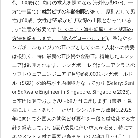
代、60歳代）向けの求人を探すなら‐海外転職RGF
)。一
方で中国では
就労ビザの年齢制限
があり、原則として男
性は60歳、女性は55歳がビザ取得の上限となっている
点に注意が必要です (
〖シニア・海外転職〗タイ就職の
方法を紹介します。｜NNAグローバルナビ
)。香港やシ
ンガポールもアジアのITハブとしてシニア人材への需要
は根強く、特に最新のIT技術や金融ITに精通したエンジ
ニアは歓迎されます。シンガポールではシニアクラスの
ソフトウェアエンジニアで月額約8,000シンガポールド
ル（SGD）の給与が平均相場となっており (
Salary: Seni
or Software Engineer in Singapore, Singapore 2025
)、
日本円換算でおよそ70～80万円に達します（業界・職
種により上下あり）。ただしシンガポール政府は2025
年に向けて外国人の就労ビザ要件を一段と厳格化する方
針を発表しており (
経済成長に伴い求人が増え、特にマ
ネジメント人材の需要が高まる（2024年1月～3月） |