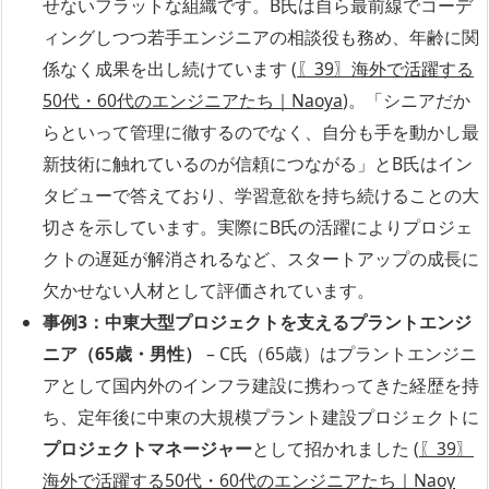
せないフラットな組織です。B氏は自ら最前線でコーデ
ィングしつつ若手エンジニアの相談役も務め、年齢に関
係なく成果を出し続けています (
〖39〗海外で活躍する
50代・60代のエンジニアたち｜Naoya
)。「シニアだか
らといって管理に徹するのでなく、自分も手を動かし最
新技術に触れているのが信頼につながる」とB氏はイン
タビューで答えており、学習意欲を持ち続けることの大
切さを示しています。実際にB氏の活躍によりプロジェ
クトの遅延が解消されるなど、スタートアップの成長に
欠かせない人材として評価されています。
事例3：中東大型プロジェクトを支えるプラントエンジ
ニア（65歳・男性）
– C氏（65歳）はプラントエンジニ
アとして国内外のインフラ建設に携わってきた経歴を持
ち、定年後に中東の大規模プラント建設プロジェクトに
プロジェクトマネージャー
として招かれました (
〖39〗
海外で活躍する50代・60代のエンジニアたち｜Naoy