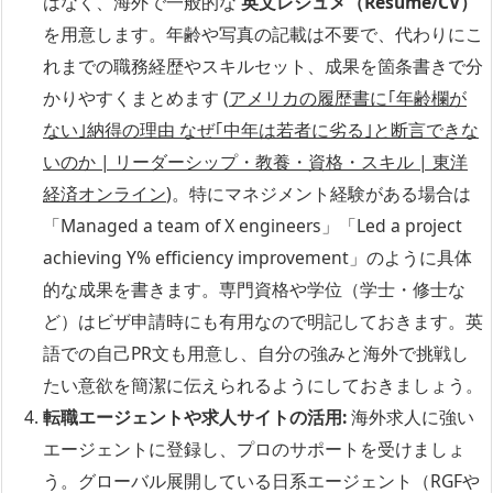
はなく、海外で一般的な
英文レジュメ（Resume/CV）
を用意します。年齢や写真の記載は不要で、代わりにこ
れまでの職務経歴やスキルセット、成果を箇条書きで分
かりやすくまとめます (
アメリカの履歴書に｢年齢欄が
ない｣納得の理由 なぜ｢中年は若者に劣る｣と断言できな
いのか | リーダーシップ・教養・資格・スキル | 東洋
経済オンライン
)。特にマネジメント経験がある場合は
「Managed a team of X engineers」「Led a project
achieving Y% efficiency improvement」のように具体
的な成果を書きます。専門資格や学位（学士・修士な
ど）はビザ申請時にも有用なので明記しておきます。英
語での自己PR文も用意し、自分の強みと海外で挑戦し
たい意欲を簡潔に伝えられるようにしておきましょう。
転職エージェントや求人サイトの活用:
海外求人に強い
エージェントに登録し、プロのサポートを受けましょ
う。グローバル展開している日系エージェント（RGFや