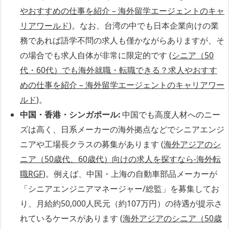
やおすすめの仕事を紹介 – 海外留学エージェントのキャ
リアワールド
)。なお、台湾の中でも日本企業向けの業
務であれば語学不問の求人も僅かながらありますが、そ
の場合でも求人自体が非常に限定的です (
シニア（50
代・60代）でも海外就職・転職できる？求人やおすす
めの仕事を紹介 – 海外留学エージェントのキャリアワー
ルド
)。
中国・香港・シンガポール:
中国でも高度人材へのニー
ズは高く、日系メーカーの海外拠点などでシニアエンジ
ニアや工場長クラスの募集があります (
海外アジアのシ
ニア（50歳代、60歳代）向けの求人を探すなら‐海外転
職RGF
)。例えば、中国・上海の自動車部品メーカーが
「シニアエンジニアマネージャー/総監」を募集してお
り、月給約50,000人民元（約107万円）の待遇が提示さ
れているケースがあります (
海外アジアのシニア（50歳