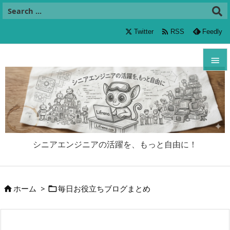

Twitter
RSS
Feedly


メニュ

サイド

シニアエンジニアの活躍を、もっと自由に！
前へ

次へ
ホーム
>
毎日お役立ちブログまとめ



検索