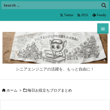

Twitter
RSS
Feedly


メニュ

サイド

シニアエンジニアの活躍を、もっと自由に！
前へ

次へ
ホーム
>
毎日お役立ちブログまとめ



検索