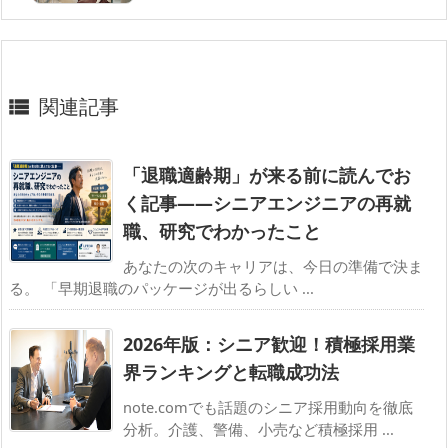
関連記事

「退職適齢期」が来る前に読んでお
く記事——シニアエンジニアの再就
職、研究でわかったこと
あなたの次のキャリアは、今日の準備で決ま
る。 「早期退職のパッケージが出るらしい ...
2026年版：シニア歓迎！積極採用業
界ランキングと転職成功法
note.comでも話題のシニア採用動向を徹底
分析。介護、警備、小売など積極採用 ...