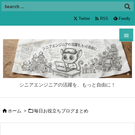

Twitter
RSS
Feedly


メニュ

サイド

シニアエンジニアの活躍を、もっと自由に！
前へ

次へ
ホーム
>
毎日お役立ちブログまとめ



検索